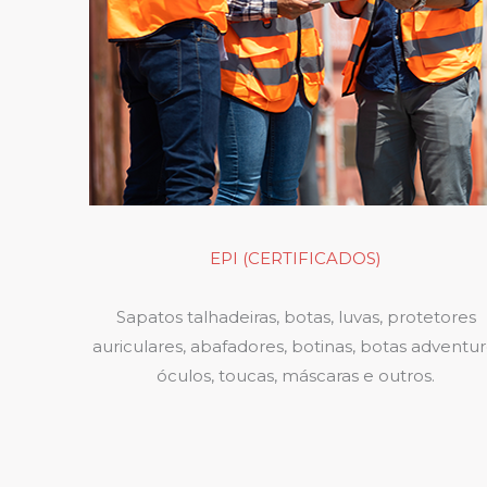
EPI (CERTIFICADOS)
Sapatos talhadeiras, botas, luvas, protetores
auriculares, abafadores, botinas, botas adventur
óculos, toucas, máscaras e outros.